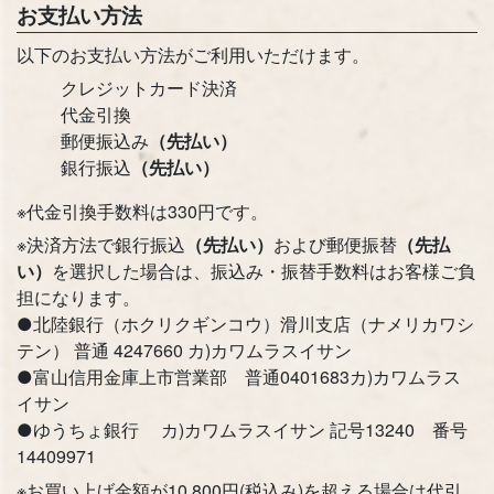
お支払い方法
以下のお支払い方法がご利用いただけます。
クレジットカード決済
代金引換
郵便振込み
（先払い）
銀行振込
（先払い）
※代金引換手数料は330円です。
※決済方法で銀行振込
（先払い）
および郵便振替
（先払
い）
を選択した場合は、振込み・振替手数料はお客様ご負
担になります。
●北陸銀行（ホクリクギンコウ）滑川支店（ナメリカワシ
テン） 普通 4247660 カ)カワムラスイサン
●富山信用金庫上市営業部 普通0401683カ)カワムラス
お買い物を続ける
カートへ進む
イサン
●ゆうちょ銀行 カ)カワムラスイサン 記号13240 番号
14409971
※お買い上げ金額が10,800円(税込み)を超える場合は代引