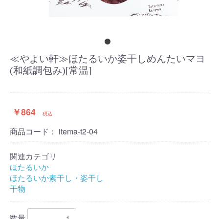
≪やよい軒≫ほたるいか姿干しめんたいマヨ
(和紙調包み)[常温]
￥864
税込
商品コード：
itema-t2-04
関連カテゴリ
ほたるいか
ほたるいか素干し・姿干し
干物
数量