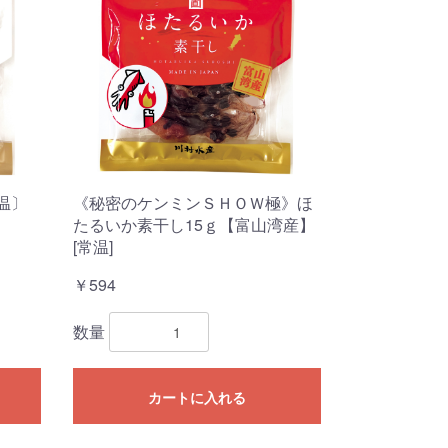
温〕
《秘密のケンミンＳＨＯＷ極》ほ
たるいか素干し15ｇ【富山湾産】
[常温]
￥594
数量
カートに入れる