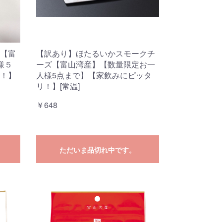
【富
【訳あり】ほたるいかスモークチ
様５
ーズ【富山湾産】【数量限定お一
！】
人様5点まで】【家飲みにピッタ
リ！】[常温]
￥648
ただいま品切れ中です。