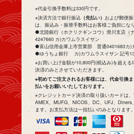
※代金引換手数料は330円です。
※決済方法で銀行振込
（先払い）
および郵便振
は、振込み・振替手数料はお客様ご負担にな
●北陸銀行（ホクリクギンコウ）滑川支店（ナ
4247660 カ)カワムラスイサン
●富山信用金庫上市営業部 普通0401683カ
●ゆうちょ銀行 カ)カワムラスイサン 記号1324
※お買い上げ金額が10,800円(税込み)を超
決済のみとさせていただきます。
※初めてご注文されるお客様には、代金引換
払いをお願いいたしております。
※クレジットカード決済の取り扱いカードは、VI
AMEX、MUFG、NICOS、DC、UFJ、Din
ます。お支払方法は一括払いのみとなります