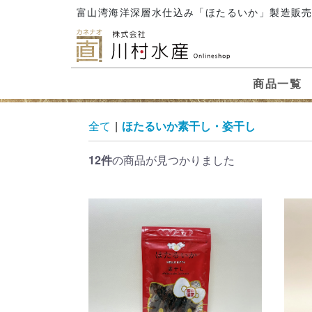
富山湾海洋深層水仕込み「ほたるいか」製造販
商品一覧
全て
|
ほたるいか素干し・姿干し
12件
の商品が見つかりました