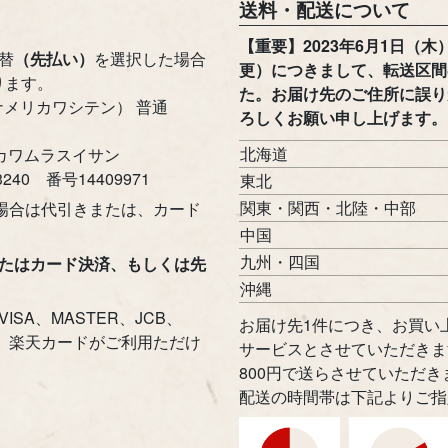
送料・配送について
【重要】2023年6月1日（
替
（先払い）
を選択した場合
更）につきまして、転送区間
ります。
た。お届け先のご住所に誤り
メリカワシテン） 普通
ろしくお願い申し上げます。
北海道
)カワムラスイサン
0 番号14409971
東北
関東・関西・北陸・中部
える場合は代引きまたは、カード
中国
九州・四国
またはカード決済、もしくは先
沖縄
SA、MASTER、JCB、
お届け先1件につき、お買い上
ers、楽天カードがご利用ただけ
サービスとさせていただきま
。
800円で送らさせていただき
配送の時間帯は下記よりご指