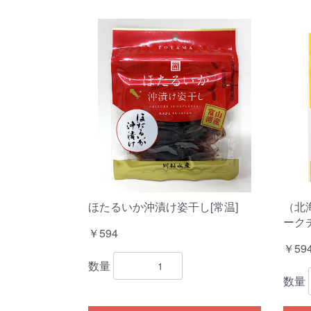
ほたるいか沖漬け姿干し[常温]
（北
ーク
￥594
￥59
数量
数量