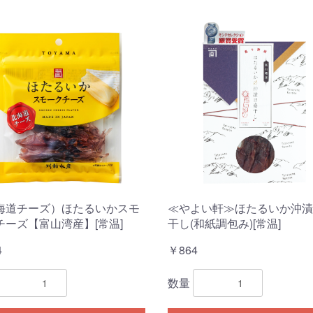
海道チーズ）ほたるいかスモ
≪やよい軒≫ほたるいか沖漬
チーズ【富山湾産】[常温]
干し(和紙調包み)[常温]
4
￥864
数量
お買い物を続ける
カートへ進む