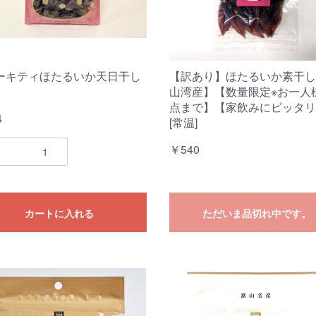
ーキティほたるいか天日干し
【訳あり】ほたるいか素干し
山湾産】【数量限定※お一人
点まで】【家飲みにピッタリ
4
[常温]
￥540
カートに入れる
ただいま品切れ中です。