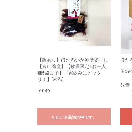
【訳あり】ほたるいか沖漬姿干し
ほたる
【富山湾産】【数量限定※お一人
￥59
様5点まで】【家飲みにピッタ
リ！】[常温]
数量
￥540
ただいま品切れ中です。