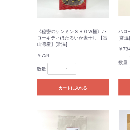
《秘密のケンミンＳＨＯＷ極》ハ
ハロ
ローキティほたるいか素干し 【富
[常温]
山湾産】[常温]
￥73
￥734
数量
数量
カートに入れる