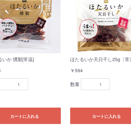
いか 燻製[常温]
ほたるいか天日干し25g〔常
4
￥594
数量
カートに入れる
カートに入れる